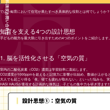
資料請求
では、知育において住宅が果たすべき具体的な役割とは何でしょうか？
お問い合わせ
知育を支える
4
つの設計思想
子どもの能力を最大限に引き出すための
4
つのポイントをご紹介します
1.
脳を活性化させる「空気の質」
室内の二酸化炭素（
CO2
）濃度は学習効率に直結します。
CO2
濃度が
1000ppm
を超えると記憶力に影響が出始め、数値が上がる
大人でも起こり得る「夜、寝ても疲れが取れない」といった悩みも、実
HASI HAUS
が重視する計画的な換気は、子どもの集中力を研ぎ澄ます