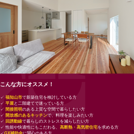
こんな方にオススメ！
✓
福知山市
で新築住宅を検討している
方
✓
平屋
と二階建てで迷っている方
✓
間接照明
のある上質な空間で暮らしたい方
✓
開放感のあるキッチン
で、料理を楽しみたい方
✓
回誘動線
で暮らしのストレスを減らしたい方
✓ 性能や快適性にもこだわる、
高断熱・高気密
住
宅
を求める方
✓
GX補助金
に関心のある方