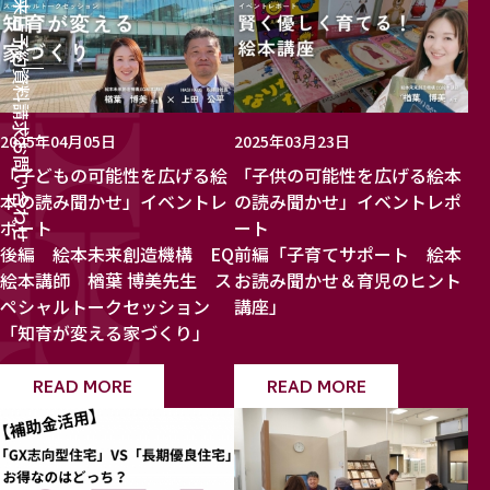
来店予約
資料請求
2025年04月05日
2025年03月23日
お問い合わせ
「子どもの可能性を広げる絵
「子供の可能性を広げる絵本
本の読み聞かせ」イベントレ
の読み聞かせ」イベントレポ
ポート
ート
後編 絵本未来創造機構 EQ
前編「子育てサポート 絵本
絵本講師 楢葉 博美先生 ス
お読み聞かせ＆育児のヒント
ペシャルトークセッション
講座」
「知育が変える家づくり」
READ MORE
READ MORE