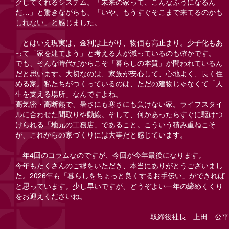
クしてくれるシステム。「未来の家って、こんなふうになるん
だ…」と驚きながらも、「いや、もうすぐそこまで来てるのかも
しれない」と感じました。
とはいえ現実は、金利は上がり、物価も高止まり。少子化もあ
って「家を建てよう」と考える人が減っているのも確かです。
でも、そんな時代だからこそ「暮らしの本質」が問われているん
だと思います。
大切なのは、家族が安心して、心地よく、長く住
める家。私たちがつくっているのは、ただの建物じゃなくて「人
生を支える場所」なんですよね。
高気密・高断熱で、暑さにも寒さにも負けない家。ライフスタイ
ルに合わせた間取りや動線。そして、何かあったらすぐに駆けつ
けられる「地元の工務店」であること。
こういう積み重ねこそ
が、これからの家づくりには大事だと感じています。
年4回のコラムなのですが、今回が今年最後になります。
今年もたくさんのご縁をいただき、本当にありがとうございまし
た。2026年も「暮らしをちょっと良くするお手伝い」ができれば
と思っています。少し早いですが、どうぞよい一年の締めくくり
をお迎えくださいね。
取締役社長 上田 公平