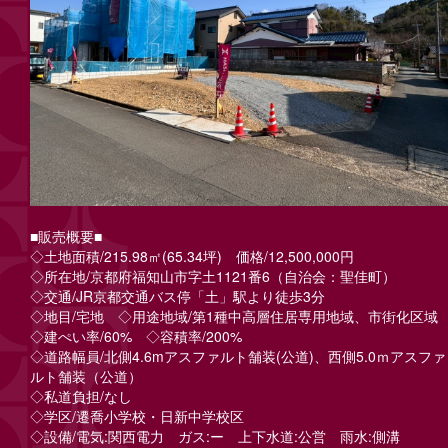
■販売概要■
◇土地面積/215.98㎡(65.34坪) 価格/12,5
00,000円
◇所在地/京都府福知山市字土1121番6（自治会：聖佳町）
◇交通/JR京都交通バス停「土」駅より徒歩3分
◇地目/宅地 ◇用途地域/第1種中高層住居専用地域、市街化区域
◇建ぺい率/60% ◇容積率/200%
◇道路幅員/北側4.6mアスファルト舗装(公道)、西側5.0ｍアスファ
ルト舗装（公道）
◇私道負担/なし
◇学区/遷喬小学校・日新中学校区
◇設備/電気:関西電力 ガス:ー 上下水道:公営 雨水:側溝