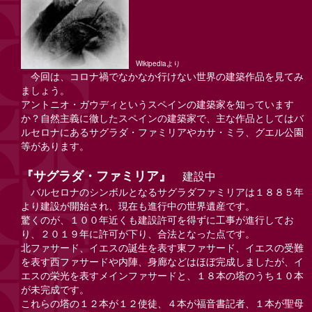
Wikipediaより
今回は、コロナ禍でなかなか行けない世界の建築作品を見てみ
ましょう。
アントニオ・ガウディというスペインの建築家を知っています
か？自然主義に徹したスペインの建築家で、主な作品としてはバ
ルセロナにあるサグラダ・ファミリアやカサ・ミラ、グエル公園
等があります。
『サグラダ・ファミリア』
建設中
バルセロナのシンボルとなるサグラダファミリアは１８８５年
より建設が開始され、現在も進行中の世界遺産です。
驚くのが、１００年近くも建設許可を得ずに工事が進行してお
り、２０１９年に許可が下り、合法となった点です。
北ファサード、イエスの誕生を表す東ファサード、イエスの受難
を表す西ファサードや内陣、身廊などはほぼ完成しましたが、イ
エスの栄光を表すメインファサードと、１８本の塔のうち１０本
が未完成です。
これらの塔の１２本が１２使徒、４本が福音書記者、１本が聖母