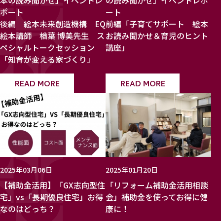
本の読み聞かせ」イベントレ
の読み聞かせ」イベントレポ
ポート
ート
後編 絵本未来創造機構 EQ
前編「子育てサポート 絵本
絵本講師 楢葉 博美先生 ス
お読み聞かせ＆育児のヒント
ペシャルトークセッション
講座」
「知育が変える家づくり」
READ MORE
READ MORE
2025年03月06日
2025年01月20日
【補助金活用】「GX志向型住
「リフォーム補助金活用相談
宅」vs「長期優良住宅」お得
会」補助金を使ってお得に健
なのはどっち？
康に！