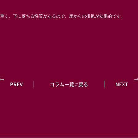
重く、下に落ちる性質があるので、床からの排気が効果的です。
PREV
コラム一覧
戻る
NEXT
に