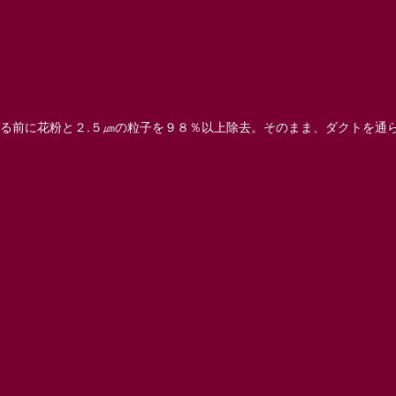
入る前に花粉と２.５㎛の粒子を９８％以上除去。そのまま、ダクトを通