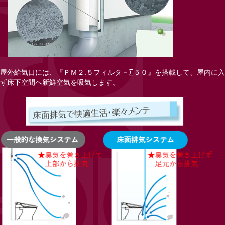
屋外給気口には、『ＰＭ２.５フィルタ－∑５０』を搭載して、屋内に
ず床下空間へ新鮮空気を吸気します。