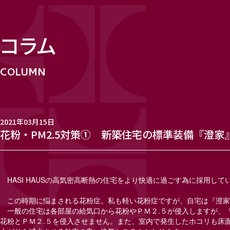
コラム
2021年03月15日
花粉・PM2.5対策① 新築住宅の標準装備『澄家
HASI HAUSの高気密高断熱の住宅をより快適に過ごす為に採用し
この時期に悩まされる花粉症。私も軽い花粉症ですが、自宅は『澄家
一般の住宅は各部屋の給気口から花粉やＰＭ２.５が侵入しますが、
花粉とＰＭ２.５を侵入させません。また、室内で発生したホコリも床