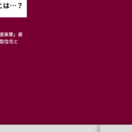
援事業」最
向型住宅と