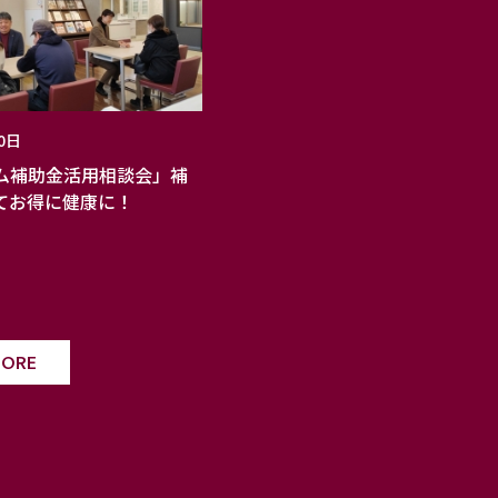
0日
ム補助金活用相談会」補
てお得に健康に！
MORE