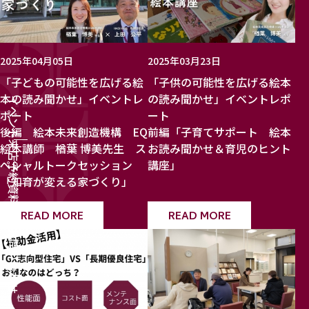
2025年04月05日
2025年03月23日
「子どもの可能性を広げる絵
「子供の可能性を広げる絵本
本の読み聞かせ」イベントレ
の読み聞かせ」イベントレポ
イベント
ポート
ート
後編 絵本未来創造機構 EQ
前編「子育てサポート 絵本
来店予約
絵本講師 楢葉 博美先生 ス
お読み聞かせ＆育児のヒント
ペシャルトークセッション
講座」
「知育が変える家づくり」
資料請求
READ MORE
READ MORE
お問い合わせ