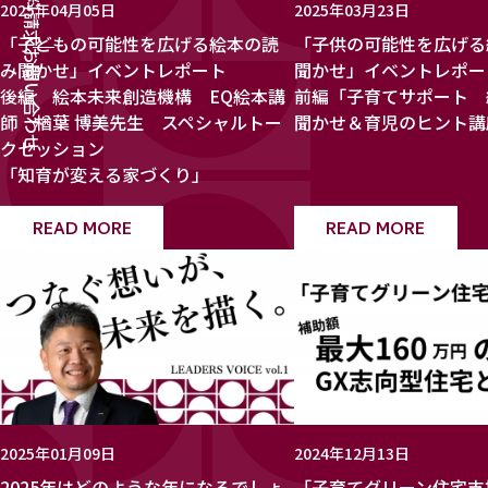
資料請求
2025年04月05日
2025年03月23日
「子どもの可能性を広げる絵本の読
「子供の可能性を広げる
お問い合わせ
み聞かせ」イベントレポート
聞かせ」イベントレポ
後編 絵本未来創造機構 EQ絵本講
前編「子育てサポート 
師 楢葉 博美先生 スペシャルトー
聞かせ＆育児のヒント講
クセッション
「知育が変える家づくり」
READ MORE
READ MORE
2025年01月09日
2024年12月13日
2025年はどのような年になるでしょ
「子育てグリーン住宅支