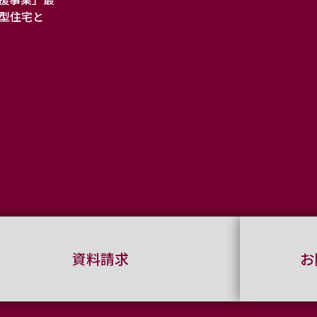
向型住宅と
資料請求
お