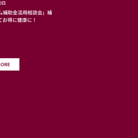
0日
ム補助金活用相談会」補
てお得に健康に！
MORE