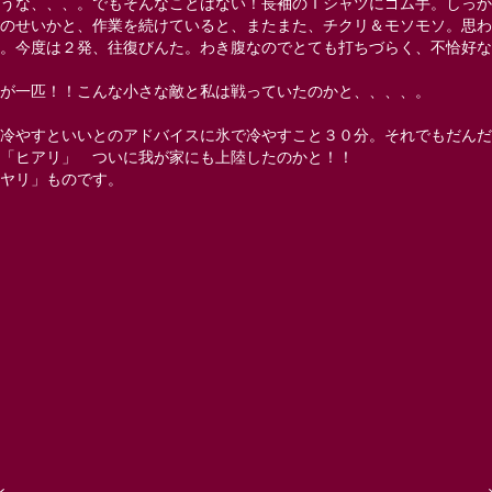
うな、、、。でもそんなことはない！長袖のＴシャツにゴム手。しっか
のせいかと、作業を続けていると、またまた、チクリ＆モソモソ。思わ
。今度は２発、往復びんた。わき腹なのでとても打ちづらく、不恰好な
蟻が一匹！！こんな小さな敵と私は戦っていたのかと、、、、。
冷やすといいとのアドバイスに氷で冷やすこと３０分。それでもだんだ
「ヒアリ」 ついに我が家にも上陸したのかと！！
ヤリ」ものです。