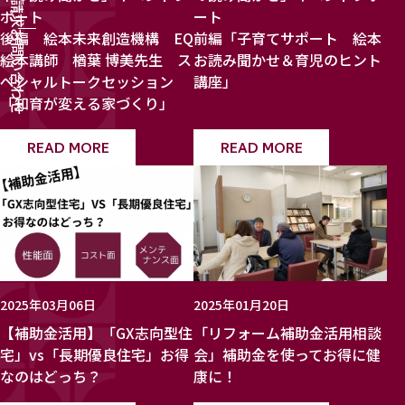
ポート
ート
後編 絵本未来創造機構 EQ
前編「子育てサポート 絵本
お問い合わせ
絵本講師 楢葉 博美先生 ス
お読み聞かせ＆育児のヒント
ペシャルトークセッション
講座」
「知育が変える家づくり」
READ MORE
READ MORE
2025年03月06日
2025年01月20日
【補助金活用】「GX志向型住
「リフォーム補助金活用相談
宅」vs「長期優良住宅」お得
会」補助金を使ってお得に健
なのはどっち？
康に！