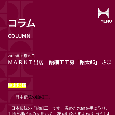
コラム
MENU
2017年03月19日
ＭＡＲＫＴ出店 飴細工工房「飴太郎」 さま
飴太郎様
「日本伝
統の飴細工」
日本伝統の「飴細工」です。温めた水飴を手に取り、
手指と和ばさみを用いて 花や動物の形を作り上げます。